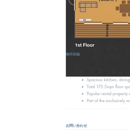
物件詳細
Two large en-suite bedr
Double lounge areas perf
Spacious kitchen, dining
Total 175.5sqm floor s
Popular rental property 
Part of the exclusively
お問い合わせ