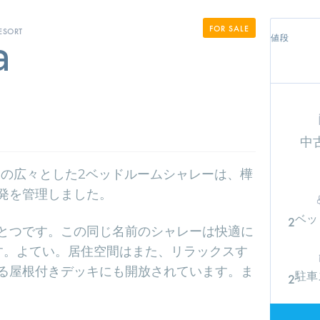
FOR SALE
ESORT
値段
a
中
きの広々とした2ベッドルームシャレーは、樺
発を管理しました。
ベッ
2
とつです。この同じ名前のシャレーは快適に
す。よてい。居住空間はまた、リラックスす
る屋根付きデッキにも開放されています。ま
駐車
2