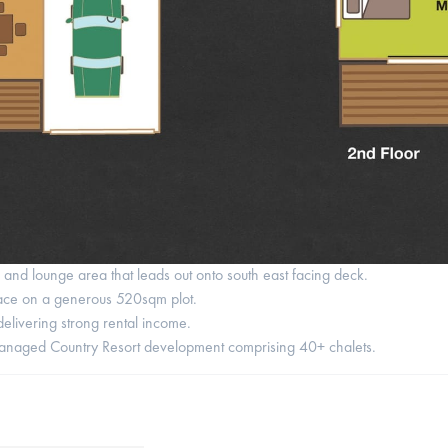
ooms on the second floor.
ect for families.
 and lounge area that leads out onto south east facing deck.
pace on a generous 520sqm plot.
delivering strong rental income.
 managed Country Resort development comprising 40+ chalets.